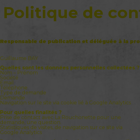
Politique de con
Responsable de publication et déléguée à la pro
Guillaume BAY
Quelles sont les données personnelles collectées ?
Nom – Prénom
Société
Email
Téléphone
Type de demande
Demande
Navigation sur le site via cookie lié à Google Analytics
Pour quelles finalités ?
Prise de contact avec La Rouchonette pour une
demande, une question.
Statistiques de visites, de navigation sur ce site via
Google Analytics