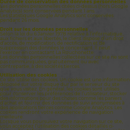
Durée de conservation des données personnelles
Les données personnelles citées ci-dessus (hors Google
Analytics) sont conservées pendant 1 ans.
Les statistiques Google Analytics sont conservées
pendant 26 mois.
Droit sur les données personnelles
Selon la loi du 6 Janvier 1978 relative à l’informatique,
aux fichiers et aux libertés, le client dispose d’un droit
d’accès, de modification, de rectification et de
suppression des données le concernant. Il peut
l’exercer en contactant La Rouchonette.
Les données personnelles collectées sur ce site ne sont
pas communiquées, gratuitement ou avec
contrepartie, à des sociétés tierces.
Utilisation des cookies
Ce site utilise des cookies. Un cookie est une information
déposée sur votre disque dur par le serveur du site
que vous visitez. En général, les cookies sont utilisés
pour conserver les préférences de l’utilisateur, stocker
des informations pour des choses comme les paniers
d’achat et fournir des données de suivi anonymisées à
des applications tierces comme Google Analytics. Les
cookies rendront votre expérience de navigation
meilleure.
Lorsque vous poursuivez votre navigation sur ce site,
vous acceptez l’utilisation des cookies détaillés ci-