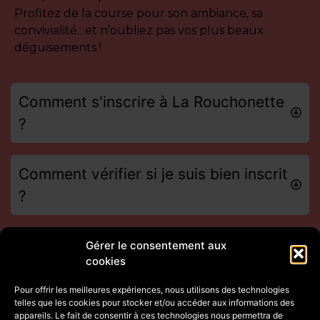
Profitez de la course pour son ambiance, sa
convivialité…et n’oubliez pas vos plus beaux
déguisements !
Comment s'inscrire à La Rouchonette
?
Comment vérifier si je suis bien inscrit
?
Comment puis-je suivre l'état de mon
Gérer le consentement aux
cookies
dossier ?
Pour offrir les meilleures expériences, nous utilisons des technologies
telles que les cookies pour stocker et/ou accéder aux informations des
Comment modifier mon inscription ?
appareils. Le fait de consentir à ces technologies nous permettra de